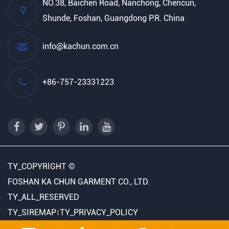
NO.38, Baichen Road, Nanchong, Chencun,
Shunde, Foshan, Guangdong P.R. China
info@kachun.com.cn
+86-757-23331223
TY_COPYRIGHT ©
FOSHAN KA CHUN GARMENT CO., LTD.
TY_ALL_RESERVED
TY_SIREMAP
TY_PRIVACY_POLICY