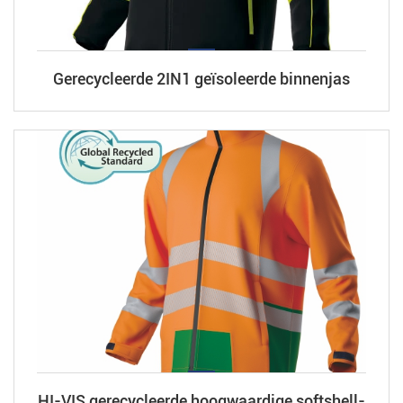
Gerecycleerde 2IN1 geïsoleerde binnenjas
HI-VIS gerecycleerde hoogwaardige softshell-